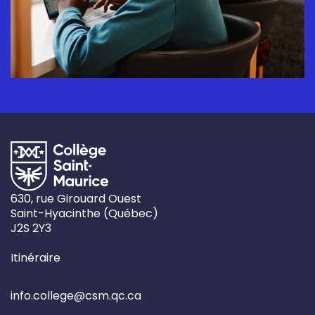
630, rue Girouard Ouest
Saint-Hyacinthe
(
Québec)
J2S 2Y3
Itinéraire
info.college@csm.qc.ca